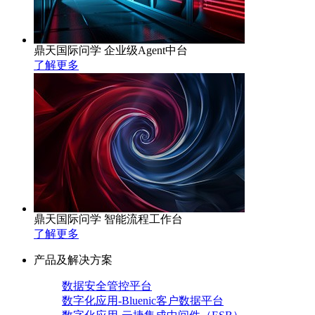
鼎天国际问学 企业级Agent中台
了解更多
鼎天国际问学 智能流程工作台
了解更多
产品及解决方案
数据安全管控平台
数字化应用-Bluenic客户数据平台