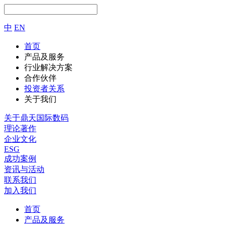
中
EN
首页
产品及服务
行业解决方案
合作伙伴
投资者关系
关于我们
关于鼎天国际数码
理论著作
企业文化
ESG
成功案例
资讯与活动
联系我们
加入我们
首页
产品及服务