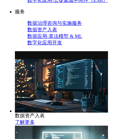
数字化应用-云捷集成中间件（ESB）
服务
数据治理咨询与实施服务
数据资产入表
数据应用-算法模型 & ML
数字化应用开发
数据资产入表
了解更多